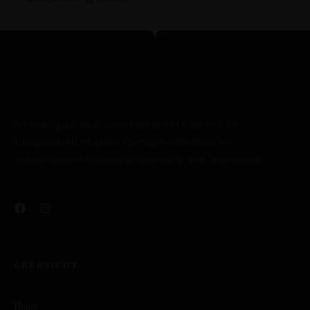
Bei cooking and more stehen Qualität und Kreativität im
Mittelpunkt. Als erfahrener Catering-Service bieten wir
maßgeschneiderte kulinarische Konzepte für jede Veranstaltung.
ÜBERSICHT
Home