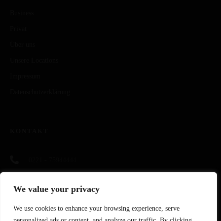
Business
Privat
Über uns
Unsere Locations
Impressum
Datenschutzerklärung
KONTAKT
0221 - 75944444
info@cookingandmore.de
We value your privacy
https://cookingandmore.de
We use cookies to enhance your browsing experience, serve
personalized ads or content, and analyze our traffic. By clicking