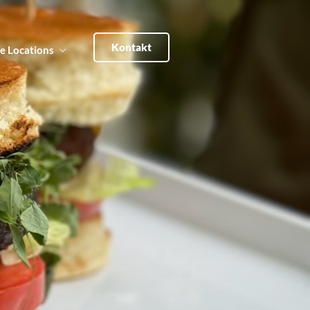
Kontakt
e Locations
Privat
lte Giesserei
Lokschuppen
Privat
lte Giesserei
Lokschuppen