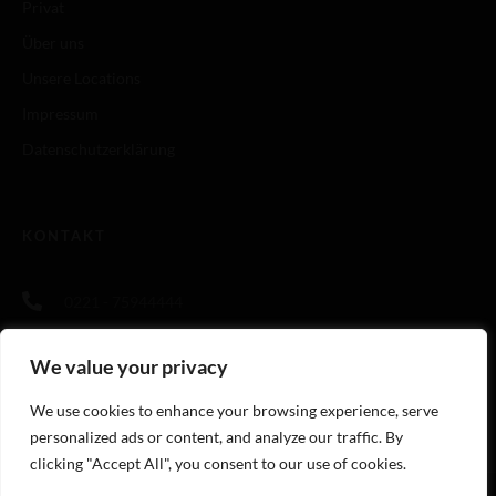
Privat
Über uns
Unsere Locations
Impressum
Datenschutzerklärung
KONTAKT
0221 - 75944444
info@cookingandmore.de
We value your privacy
https://cookingandmore.de
We use cookies to enhance your browsing experience, serve
personalized ads or content, and analyze our traffic. By
clicking "Accept All", you consent to our use of cookies.