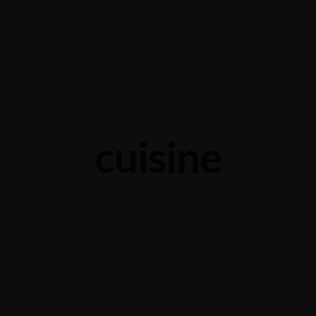
cuisine
Secret of Making Smoked Pork