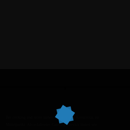
dolor sit amet, consectetur Nulla fringilla purus...
Recipe Is Important Part of Cooking
Lorem ipsum dosectetur adipisicing elit, sed do.Lorem ipsum
dolor sit amet, consectetur Nulla fringilla purus...
Bei cooking and more stehen Qualität und Kreativität im
Mittelpunkt. Als erfahrener Catering-Service bieten wir