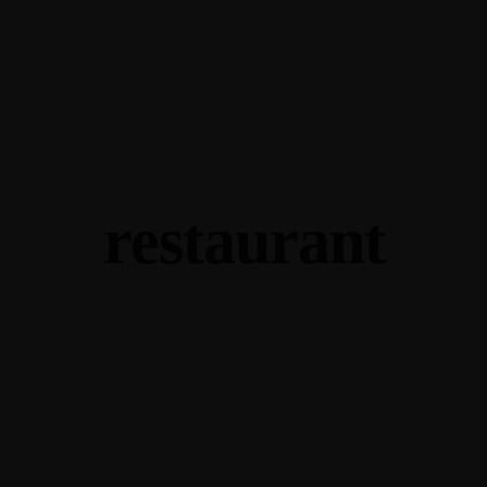
restaurant
Secret of Making Smoked Pork
Lorem ipsum dosectetur adipisicing elit, sed do.Lorem ipsum