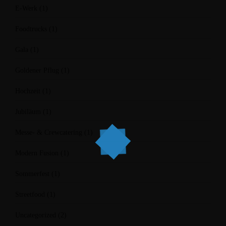
E-Werk
(1)
Foodtrucks
(1)
Gala
(1)
Goldener Pflug
(1)
Hochzeit
(1)
Jubiläum
(1)
Messe- & Crewcatering
(1)
Modern Fusion
(1)
Sommerfest
(1)
Streetfood
(1)
Uncategorized
(2)